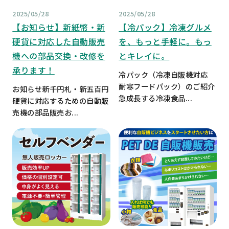
2025/05/28
2025/05/28
【お知らせ】新紙幣・新
【冷パック】冷凍グルメ
硬貨に対応した自動販売
を、もっと手軽に。もっ
機への部品交換・改修を
とキレイに。
承ります！
冷パック（冷凍自販機対応
耐寒フードパック）のご紹介
お知らせ新千円札・新五百円
急成長する冷凍食品...
硬貨に対応するための自動販
売機の部品販売お...